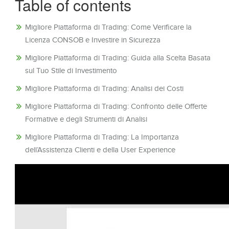
Table of contents
Migliore Piattaforma di Trading: Come Verificare la
Licenza CONSOB e Investire in Sicurezza
Migliore Piattaforma di Trading: Guida alla Scelta Basata
sul Tuo Stile di Investimento
Migliore Piattaforma di Trading: Analisi dei Costi
Migliore Piattaforma di Trading: Confronto delle Offerte
Formative e degli Strumenti di Analisi
Migliore Piattaforma di Trading: La Importanza
dell’Assistenza Clienti e della User Experience