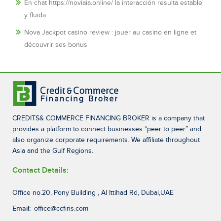
En chat https://noviaia.online/ la interacción resulta estable
y fluida
Nova Jackpot casino review : jouer au casino en ligne et
découvrir ses bonus
CREDITS& COMMERCE FINANCING BROKER is a company that
provides a platform to connect businesses “peer to peer” and
also organize corporate requirements. We affiliate throughout
Asia and the Gulf Regions.
Contact Details:
Office no.20, Pony Building , Al Ittihad Rd, Dubai,UAE
Email:
office@ccfins.com