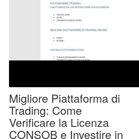
Migliore Piattaforma di
Trading: Come
Verificare la Licenza
CONSOB e Investire in