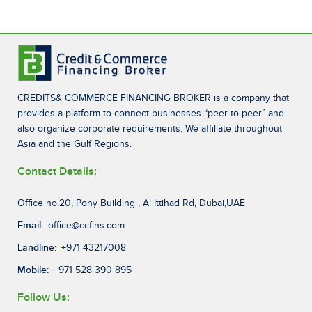
CREDITS& COMMERCE FINANCING BROKER is a company that
provides a platform to connect businesses “peer to peer” and
also organize corporate requirements. We affiliate throughout
Asia and the Gulf Regions.
Contact Details:
Office no.20, Pony Building , Al Ittihad Rd, Dubai,UAE
Email:
office@ccfins.com
Landline:
+971 43217008
Mobile:
+971 528 390 895
Follow Us: