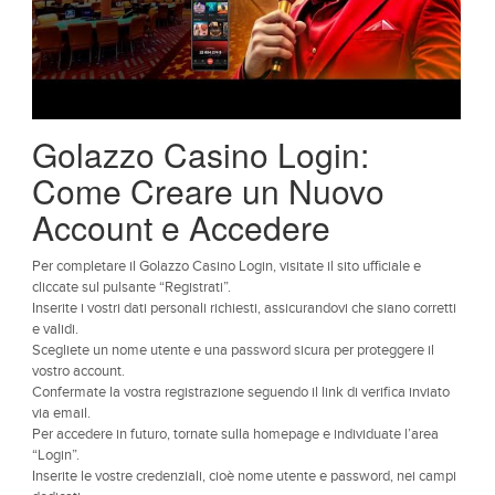
Golazzo Casino Login:
Come Creare un Nuovo
Account e Accedere
Per completare il Golazzo Casino Login, visitate il sito ufficiale e
cliccate sul pulsante “Registrati”.
Inserite i vostri dati personali richiesti, assicurandovi che siano corretti
e validi.
Scegliete un nome utente e una password sicura per proteggere il
vostro account.
Confermate la vostra registrazione seguendo il link di verifica inviato
via email.
Per accedere in futuro, tornate sulla homepage e individuate l’area
“Login”.
Inserite le vostre credenziali, cioè nome utente e password, nei campi