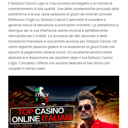
Il Golazzo Casino Login è il tuo accesso privilegiato a un mondo di
intrattenimento di alta qualità. Una delle caratteristiche principali della
piattaforma è la sua vasta selezione di giochi da rinomati provider.
Effettuare il login su Golazzo Casino ti permette di accedere a
generosi bonus di benvenuto e promozioni ricorrenti. La piattaforma si
distingue per la sua interfaccia utente intuitiva e perfettamente
ottimizzata per il mobile. La sicurezza dei dati personali e delle
transazioni finanziarie è una priorità assoluta per Golazzo Casino. Gli
utenti registrati possono godere di un’esperienza di gioco fluida con
opzioni di pagamento italiane sicure. Un eccellente servizio clienti
dedicato è a disposizione per assisterti dopo il tuo Golazzo Casino
Login. Completa l’offerta una sezione dedicata al live casino con
croupier in tempo reale.