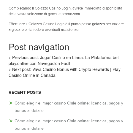
Completando il
Golazzo Casino Login
, avrete immediata disponibilità
della vasta selezione di giochi e promozioni.
Effettuare il
Golazzo Casino Login
è il primo passo
golazzo
per iniziare
a giocare e richiedere eventuali assistenze.
Post navigation
<
Previous post:
Jugar Casino en Línea: La Plataforma bet-
play.online con Navegación Fácil
>
Next post:
Vava Casino Bonus with Crypto Rewards | Play
Casino Online in Canada
RECENT POSTS
Cómo elegir el mejor casino Chile online: licencias, pagos y
bonos al detalle
Cómo elegir el mejor casino Chile online: licencias, pagos y
bonos al detalle