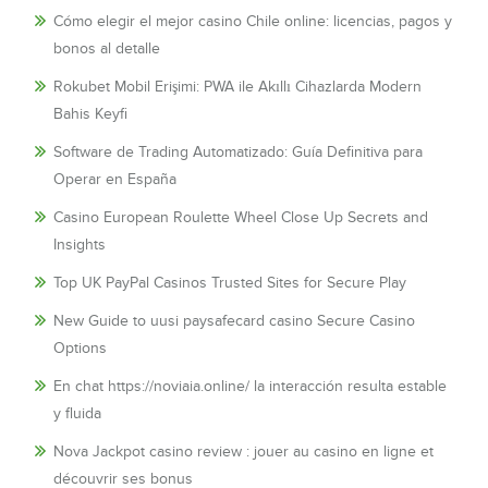
Cómo elegir el mejor casino Chile online: licencias, pagos y
bonos al detalle
Rokubet Mobil Erişimi: PWA ile Akıllı Cihazlarda Modern
Bahis Keyfi
Software de Trading Automatizado: Guía Definitiva para
Operar en España
Casino European Roulette Wheel Close Up Secrets and
Insights
Top UK PayPal Casinos Trusted Sites for Secure Play
New Guide to uusi paysafecard casino Secure Casino
Options
En chat https://noviaia.online/ la interacción resulta estable
y fluida
Nova Jackpot casino review : jouer au casino en ligne et
découvrir ses bonus