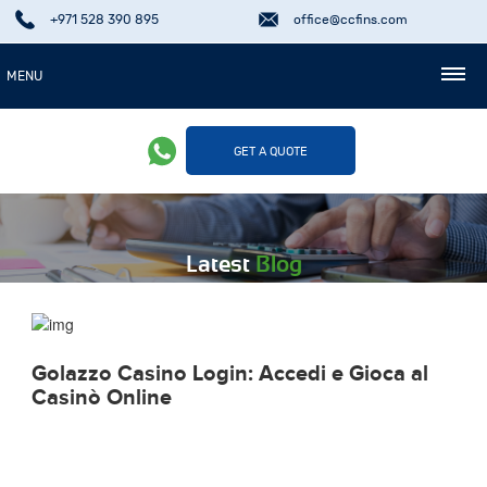
+971 528 390 895
office@ccfins.com
MENU
GET A QUOTE
Latest
Blog
Golazzo Casino Login: Accedi e Gioca al
Casinò Online